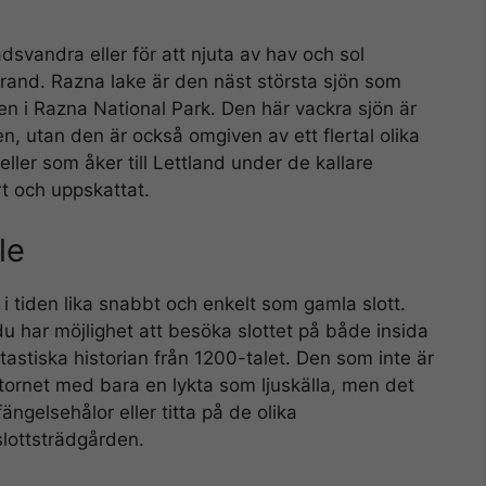
adsvandra eller för att njuta av hav och sol
strand. Razna lake är den näst största sjön som
en i Razna National Park. Den här vackra sjön är
n, utan den är också omgiven av ett flertal olika
eller som åker till Lettland under de kallare
t och uppskattat.
le
 i tiden lika snabbt och enkelt som gamla slott.
du har möjlighet att besöka slottet på både insida
tastiska historian från 1200-talet. Den som inte är
stornet med bara en lykta som ljuskälla, men det
ängelsehålor eller titta på de olika
slottsträdgården.