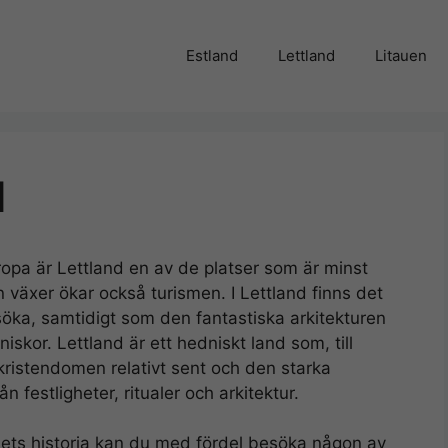
Estland
Lettland
Litauen
d
ropa är Lettland en av de platser som är minst
n växer ökar också turismen. I Lettland finns det
söka, samtidigt som den fantastiska arkitekturen
skor. Lettland är ett hedniskt land som, till
ristendomen relativt sent och den starka
ån festligheter, ritualer och arkitektur.
dets historia kan du med fördel besöka någon av