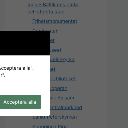
Riga – Baltikums pärla
och största stad
Frihetsmonumentet
Gamla stan
Katthuset
KGB-museet
Kristi födelsekyrka
cceptera alla".
Kruttornet
r".
Nationalbiblioteket
Nationaloperan
Riga Black Balsam
Acceptera alla
Rigas centralmarknad
Sankt Peterskyrkan
Shopping i Riga