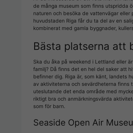
de många museum som finns utspridda öv
naturen och besöka de vattenvägar eller p
huvudstaden Riga får du ta del av en sal
kombinerat med gamla byggnader, kuller
Bästa platserna att 
Ska du åka på weekend i Lettland eller är
familj? Då finns det en hel del saker att h
befinner dig. Riga är, som känt, landets 
av aktiviteterna och sevärdheterna finns ti
uteslutande det enda område med mycket 
riktigt bra och anmärkningsvärda aktivite
som för barn.
Seaside Open Air Museum