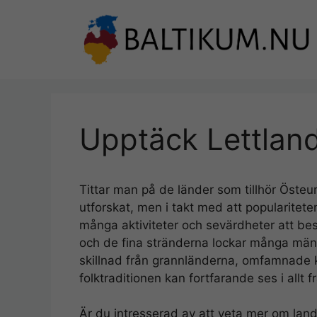
Hoppa
till
innehåll
Upptäck Lettlan
Tittar man på de länder som tillhör Östeu
utforskat, men i takt med att popularitete
många aktiviteter och sevärdheter att be
och de fina stränderna lockar många männi
skillnad från grannländerna, omfamnade k
folktraditionen kan fortfarande ses i allt fr
Är du intresserad av att veta mer om lan