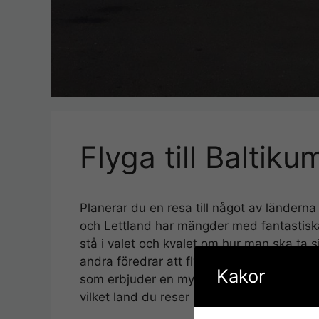
Flyga till Baltiku
Planerar du en resa till något av länderna
och Lettland har mängder med fantastiska 
stå i valet och kvalet om hur man ska ta s
andra föredrar att flyga. Det finns flera st
Kakor
som erbjuder en mycket hög service och 
vilket land du reser ifrån kan dock resväge