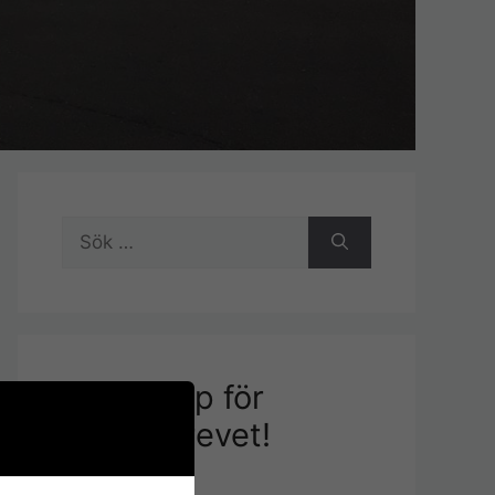
Sök
efter:
Signa upp för
nyhetsbrevet!
E-postadress