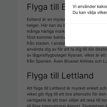
Flyga till Estland
Vi använder kakor 
Du kan välja vilke
Estland är en mycket populär och uppskat
helger. Här kan du besöka allt från stora 
många härliga marknader. Väljer du att fly
först kommer behöva anlända. Denna flygpl
från staden. I anslutning till flygplatsen 
använda dig av för att ta dig till din dest
av lågprisflygbolaget Ryanair, vilket är et
från Spanien. Även Brussel Airlines och Lu
Flyga till Lettland
Att flyga till Lettland är mycket enkelt oc
vilket gör flyg till ett bra alternativ för 
vanligaste är att man väljer att resa till 
till Riga International Airport. Flygplatse