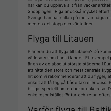
här kan du uppleva allt från vacker arkitek
Shoppingen i Riga är också mycket eftertr
Sverige hamnar sällan på mer än några e
med en del stopp och väntetider.
Flyga till Litauen
Planerar du att flyga till Litauen? Då k
världsarv som finns i landet. Ett exempel
är en av de absolut största städerna i E
att hitta den stora och mest centrala fly
hit som vi rekommenderar att du flyger, 
enkelt att få tag på både taxi eller buss. Pr
billiga, speciellt om du bokar enkelresa. 
enkelresor istället för tur-och-retur, efte
Varför flyga till Balt