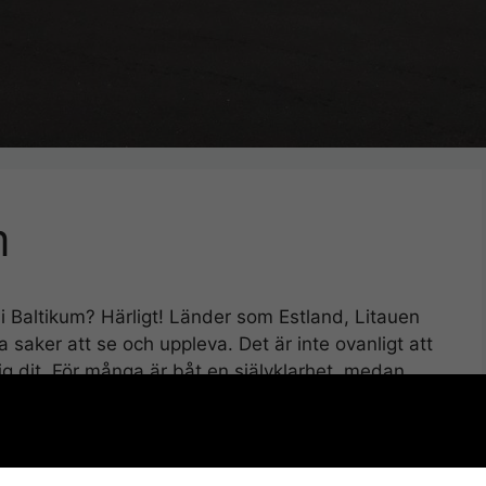
m
 i Baltikum? Härligt! Länder som Estland, Litauen
saker att se och uppleva. Det är inte ovanligt att
ig dit. För många är båt en självklarhet, medan
örre flygbolag som flyger till just dessa länder och
bekvämlighet för sina passagerare. Beroende på
n se lika olika ut.