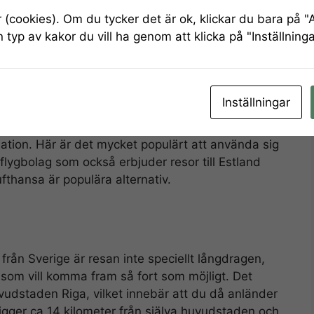
(cookies). Om du tycker det är ok, klickar du bara på "A
n typ av kakor du vill ha genom att klicka på "Inställninga
tad destination dit många färjor åker under
shoppingcenter till badplatser, naturreservat och
ga till landet är det i huvudstaden Tallinn som du
Inställningar
ats heter Ülemiste och ligger cirka 4 kilometer
hittar du både bussar och taxibilar som du kan
ination. Här är det mycket populärt att använda sig
t flygbolag som också erbjuder resor till Estland
fthansa är populära alternativ.
h från Sverige är resan inte speciellt långdragen,
den som vill komma fram så fort som möjligt. Det
huvudstaden Riga, vilket innebär att du då anländer
n ligger ca 14 kilometer från själva huvudstaden och