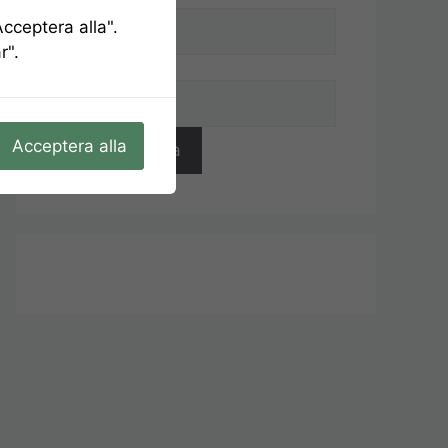
cceptera alla".
r".
Förnamn
Acceptera alla