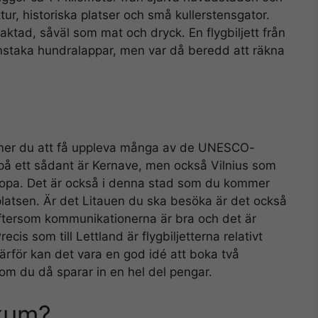
tur, historiska platser och små kullerstensgator.
aktad, såväl som mat och dryck. En flygbiljett från
nstaka hundralappar, men var då beredd att räkna
ommer du att få uppleva många av de UNESCO-
 på ett sådant är Kernave, men också Vilnius som
uropa. Det är också i denna stad som du kommer
gplatsen. Är det Litauen du ska besöka är det också
eftersom kommunikationerna är bra och det är
ecis som till Lettland är flygbiljetterna relativt
Därför kan det vara en god idé att boka två
rsom du då sparar in en hel del pengar.
ikum?