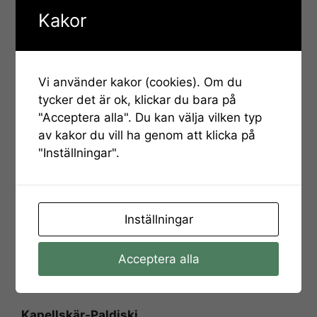
Kakor
Vi använder kakor (cookies). Om du
tycker det är ok, klickar du bara på
Att ta färjan och få med sig bilen är ett smidigt sätt att ta sig
"Acceptera alla". Du kan välja vilken typ
till Baltikum.
av kakor du vill ha genom att klicka på
Stockholm-Tallinn
"Inställningar".
Färjelinjen
Stockholm-Tallinn
trafikeras av
Tallink Silja och är en populär förbindelse mellan
Sverige och Estland. Färjan tar cirka 15 timmar
och ombord finns gott om bekvämligheter,
Inställningar
inklusive restauranger, barer, butiker och
underhållning.
Acceptera alla
Direkt till tidtabellen ->
Kapellskär-Paldiski